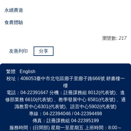
永續農遊
食農體驗
瀏覽數:
217
友善列印
分享
繁體
English
校址：406053臺中市北屯區廍子里廍子路666號 耕書樓一
樓
電話：04-22391647 分機：註冊課務組 8012(代表號)、進
修部業務 6610(代表號) 、教學發展中心 6581(代表號) 、通
識教育中心6301(代表號)、語言中心5902(代表號)
專線：04-22394046 / 04-22394498
傳真：註冊課務組 04-22395199
服務時間：(日間部) 星期一至星期五 上班時間：8:00～