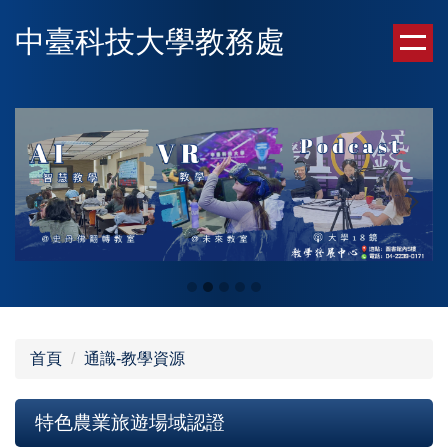
跳
中臺科技大學教務處
到
主
要
內
容
區
首頁
通識-教學資源
特色農業旅遊場域認證