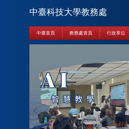
跳
中臺科技大學教務處
到
主
要
內
中臺首頁
教務處首頁
行政單位
容
區