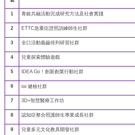
1
青銀共融活動完成研究方法及社會實踐
2
ETTC
急重症證照訓練師生社群
3
全口活動義齒排列研習社群
4
兒童探索體驗遊戲
5
IDEA Go
！創新創業行動社群
6
ioi 健檢社群
7
3D+
智慧醫療工作坊
8
認知症整合照護師生專業成長社群
9
兒童多元文化教具開發社群