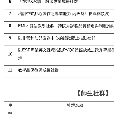
6
「在地X永續」教師專業成長社群
7
培訓中式點心製作之專業能力-丙級酥油皮與糕漿皮
8
EMI ×
雙語教學社群：跨院系課程品質精進與制度推
9
以非營利幼兒園為中心的碳微觀止推動社群
以ESP專業英文課程推動PVQC證照成效之跨系專業
10
群
11
教學品保教師成長社群
【師生社群】
序
社群名稱
號