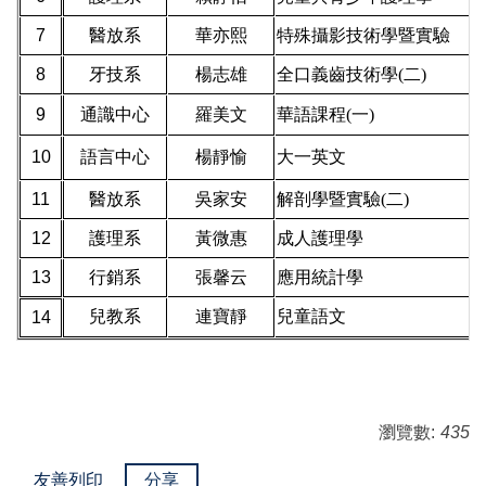
7
醫放系
華亦熙
特殊攝影技術學暨實驗
8
牙技系
楊志雄
全口義齒技術學(二)
9
通識中心
羅美文
華語課程(一)
10
語言中心
楊靜愉
大一英文
11
醫放系
吳家安
解剖學暨實驗(二)
12
護理系
黃微惠
成人護理學
13
行銷系
張馨云
應用統計學
兒教系
連寶靜
兒童語文
14
瀏覽數:
435
友善列印
分享