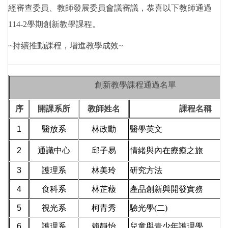
經審查委員、教師發展委員會議審議，恭喜以下教師
通過
114-2學期
創新教學課程。
~持續推動課程，增進教學成效~
創新教學課程通過名單
序
開課系所
教師姓名
課程名稱
1
醫放系
林政勳
醫學英文
2
通識中心
邱子易
情緒與內在療癒之旅
3
護理系
林美玲
研究方法
4
食科系
林芷薐
產品創新與開發實務
5
視光系
柯青秀
驗光學(二)
6
護理系
賴靜怡
兒童與青少年護理學