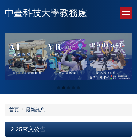
跳
中臺科技大學教務處
到
主
要
內
容
區
首頁
最新訊息
2.25來文公告