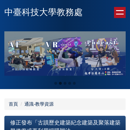
跳
中臺科技大學教務處
到
主
要
內
容
區
首頁
通識-教學資源
修正發布「古蹟歷史建築紀念建築及聚落建築