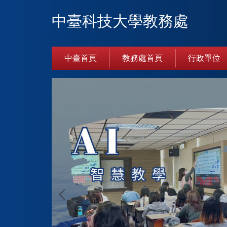
跳
中臺科技大學教務處
到
主
要
內
中臺首頁
教務處首頁
行政單位
容
區