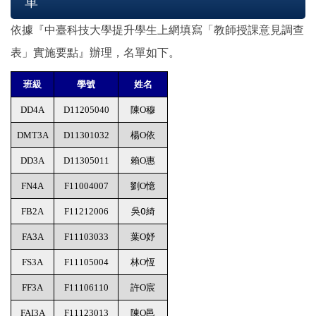
單
依據『中臺科技大學提升學生上網填寫「教師授課意見調查
表」實施要點』辦理，名單如下。
班級
學號
姓名
DD4A
D11205040
陳O穆
DMT3A
D11301032
楊O依
DD3A
D11305011
賴O惠
FN4A
F11004007
劉O憶
FB2A
F11212006
吳O綺
FA3A
F11103033
葉O妤
FS3A
F11105004
林O恆
FF3A
F11106110
許O宸
FAI3A
F11123013
陳O邑