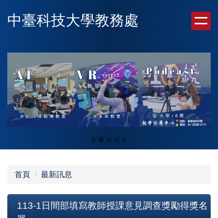
跳
中臺科技大學教務處
到
主
要
內
容
區
首頁
最新訊息
113-1日間部填寫教師授課意見調查獎勵得獎名