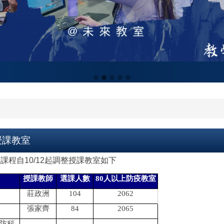
整授課教室
課程自10/12起調整授課教室如下
授課教師
選課人數
80
人以上防疫教室
莊政洲
104
2062
張家齊
84
2065
防科