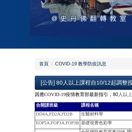
首頁
COVID-19 教學防疫訊息
[公告] 80人以上課程自10/12起調
因應COVID-19
疫情教育部最新指引，80
人以上
合開課班級
課程名稱
DD4A,FD2A,FD2B
生醫材料學
EOP5A,FOP3A,FOP3B
基礎視覺色彩學
國