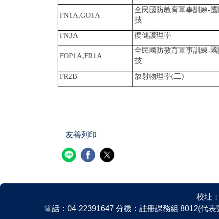
國
全民國防教育軍事訓練-
FN1A,GO1A
技
FN3A
復健護理學
國
全民國防教育軍事訓練-
FOP1A,FR1A
技
二)
FR2B
放射物理學(
友善列印
校址：
電話：04-22391647 分機：註冊課務組 8012(代