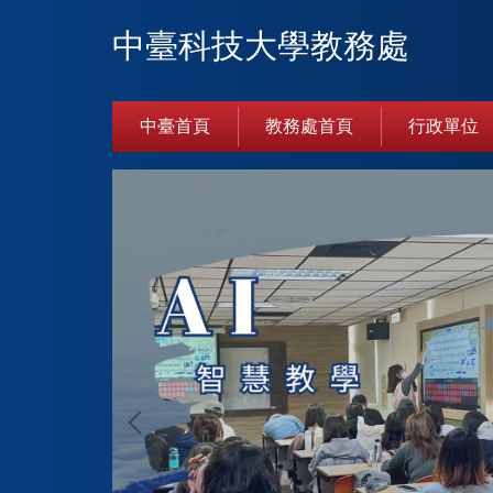
跳
中臺科技大學教務處
到
主
要
內
中臺首頁
教務處首頁
行政單位
容
區