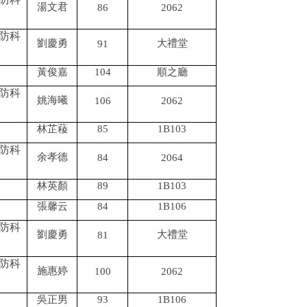
湯文君
86
2062
防科
劉慶勇
大禮堂
91
黃俊嘉
104
順之廳
防科
姚海曦
106
2062
林芷薐
85
1B103
防科
余孝德
84
2064
林英顏
89
1B103
張馨云
84
1B106
防科
劉慶勇
大禮堂
81
防科
施惠婷
100
2062
吳正男
93
1B106