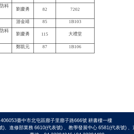
防科
劉慶勇
82
7202
游金靖
85
1B103
防科
劉慶勇
大禮堂
115
鄭凱元
87
1B106
406053臺中市北屯區廍子里廍子路666號 耕書樓一樓
表號)、進修部業務 6610(代表號) 、教學發展中心 6581(代表號)