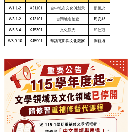
W1,1-2
XJ1101
台中城市文化與創意
張桓忠
W3,1-2
XJ3101
台灣地名踏查
周安邦
W5,3-4
XJ5301
文化觀光
邱仕冠
W5,9-10
XJ5901
華語電影與文化觀察
劉智濬