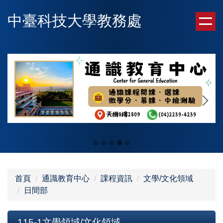
跳
中臺科技大學教務處
到
主
要
內
容
區
首頁
通識教育中心
課程資訊
文學/文化領域
日間部
115-1文學領域/文化領域