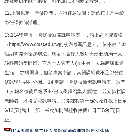
經暑修仍不能畢業者，則不適用此補修之條例。）
12.上課規定：暑修期間，不得任意缺課；請假按正常手續
向任課教師辦理。
13.114學年度「暑修擬新開課申請表」，請上網下載表格
（https://www.ctust.edu.tw的校內最新訊息）。 依本校「暑
假期間開班授課辦法」規定：選修人數每班最低須滿十人，
該科目始得開班。不足十人滿五人(其中有一人為應屆畢業
生)者，亦得開班，但須專案申請，其開課經費不足部分由
修課學生共同分攤。 14.申請「暑修擬新開課申請表」須有
10人報名繳費且經系主任(或學群召集人)同意，並安排授課
老師者，才接受開課申請。加開課程第一梯次收件截止日至
6/12(五)截止，第二梯次加開課程收件截止日至7/9(四)日
止。
114學年度第二梯次暑期重補修開課課程公告版