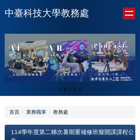
跳
中臺科技大學教務處
到
主
要
內
容
區
首頁
業務職掌
教務處
114學年度第二梯次暑期重補修班擬開課課程公