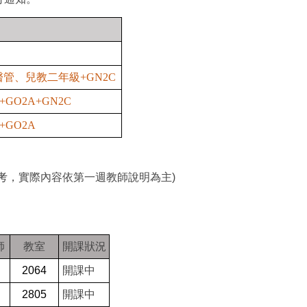
醫管、兒教二年級
+GN2C
O2A+GN2C
GO2A
考，實際內容依第一週教師說明為主)
師
教室
開課狀況
2064
開課中
2805
開課中