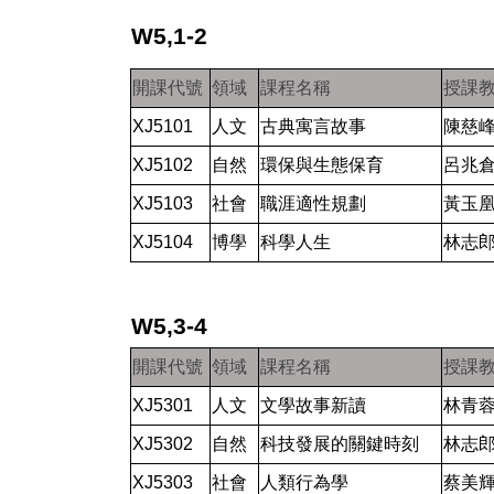
W5,1-2
開課代號
領域
課程名稱
授課
XJ5101
人文
古典寓言故事
陳慈
XJ5102
自然
環保與生態保育
呂兆
XJ5103
社會
職涯適性規劃
黃玉
XJ5104
博學
科學人生
林志
W5,3-4
開課代號
領域
課程名稱
授課
XJ5301
人文
文學故事新讀
林青
XJ5302
自然
科技發展的關鍵時刻
林志
XJ5303
社會
人類行為學
蔡美