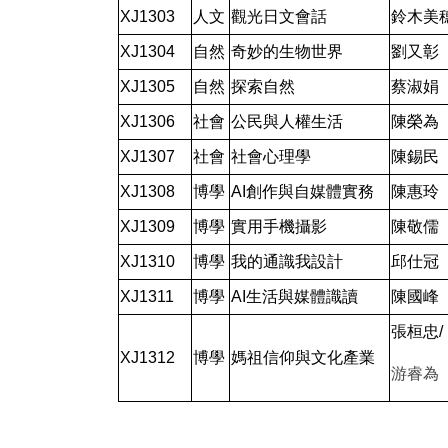
XJ1303
人文
觀光日文會話
鈴木美
XJ1304
自然
奇妙的生物世界
劉又彰
XJ1305
自然
探索自然
蔡淑娟
XJ1306
社會
公民與人權生活
陳榮為
XJ1307
社會
社會心理學
陳錫民
XJ1308
博學
AI創作與自媒體實務
陳惠玲
XJ1309
博學
實用手機攝影
陳敬儒
XJ1310
博學
我的通識我設計
邱仕冠
XJ1311
博學
AI生活與媒體識讀
陳國峰
張桓忠/
XJ1312
博學
媽祖信仰與文化產業
游睿為