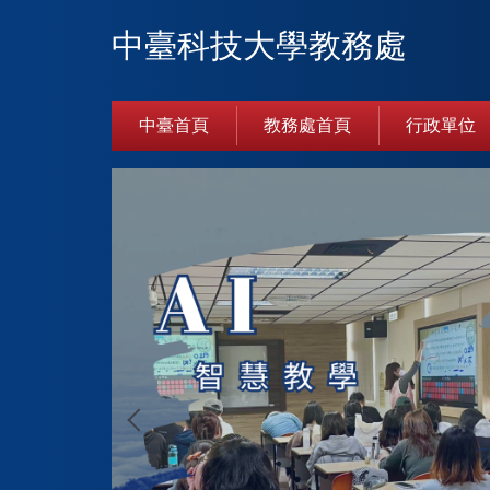
跳
中臺科技大學教務處
到
主
要
內
中臺首頁
教務處首頁
行政單位
容
區