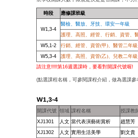
時段
應修課班級
醫檢、醫放、牙技、環安一年級
W1,3-4
護理、高照、經管、行銷、資管、
W5,1-2
行銷、經管、資管(甲)、醫管二年級+G
W5,3-4
護理、高照、資管(乙)、兒教二年級+
請注意!!!!!第16週選課時，要看對開課代號喔!
(點選課程名稱，可參閱課程介紹，做為選課參
W1,3-4
開課代號
領域
課程名稱
授課教
XJ1301
人文
當代表演藝術賞析
趙慧芳
XJ1302
人文
實用生活美學
劉文貴