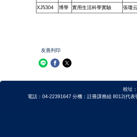
XJ5304
博學
實用生活科學實驗
張瓊
友善列印
校址：
電話：04-22391647 分機：註冊課務組 8012(代