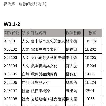
容依第一週教師說明為主)
W3,1-2
開課代號
領域
課程名稱
授課教師
教室
XJ3101
人文
台中城市文化與創意
林宗德
1B113
XJ3102
人文
電影中的食文化
劉福田
1B202
XJ3103
人文
文化創意與藝術美學
李本燿
1B205
XJ3104
人文
戲劇音樂與文化
蘇卉旻
1B204
XJ3105
自然
環保與生態保育
呂兆倉
2603
XJ3106
自然
牙齒與人生
林富滄
1B124
XJ3107
社會
法律學概論
陳榮為
2501
XJ3108
社會
交通運輸與社會發展
楊志慶
2065