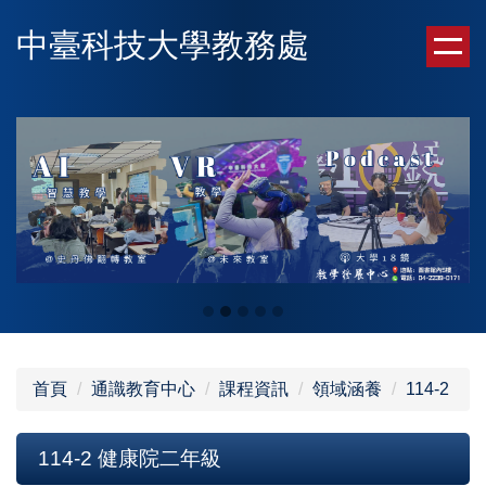
跳
中臺科技大學教務處
到
主
要
內
容
區
首頁
通識教育中心
課程資訊
領域涵養
114-2
114-2 健康院二年級