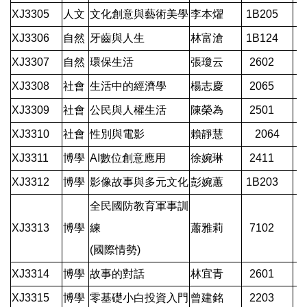
XJ3305
人文
文化創意與藝術美學
李本燿
1B205
XJ3306
自然
牙齒與人生
林富滄
1B124
XJ3307
自然
環保生活
張瓊云
2602
XJ3308
社會
生活中的經濟學
楊志慶
2065
XJ3309
社會
公民與人權生活
陳榮為
2501
XJ3310
社會
性別與電影
賴靜慧
2064
XJ3311
博學
AI數位創意應用
徐婉琳
2411
XJ3312
博學
影像故事與多元文化
彭婉蕙
1B203
全民國防教育軍事訓
XJ3313
博學
練
蕭雅莉
7102
(國際情勢)
XJ3314
博學
故事的對話
林宜青
2601
XJ3315
博學
零基礎小白投資入門
曾建銘
2203