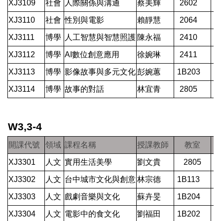
XJ3109
社會
人際關係與溝通
蔡美輝
2602
XJ3110
社會
性別與電影
賴靜慧
2064
XJ3111
博學
人工智慧與智慧照護
陳永福
2410
XJ3112
博學
AI數位創意應用
徐婉琳
2411
XJ3113
博學
影像故事與多元文化
彭婉蕙
1B203
XJ3114
博學
故事的對話
林宜青
2805
W3,3-4
開課代號
領域
課程名稱
授課教師
教室
XJ3301
人文
實用生活美學
劉文貴
2805
XJ3302
人文
台中城市文化與創意
林宗德
1B113
XJ3303
人文
戲劇音樂與文化
蘇卉旻
1B204
XJ3304
人文
電影中的食文化
劉福田
1B202