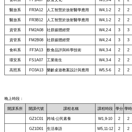
醫放系
FR3A12
人工智慧於放射醫學應用
W4,1-2
2
2
醫放系
FR3B12
人工智慧於放射醫學應用
W4,1-2
2
2
資管系
FM2A08
社群媒體經營
W4,2-4
3
3
資管系
FM2B08
社群媒體經營
W4,2-4
3
3
食科系
FF3A13
飲食品評與科學技術
W4,3-4
2
2
環安系
FS1A07
工業衛生
W4,3-4
2
2
高照系
FO3A13
樂齡桌遊教案設計與應用
W5,5-6
2
2
晚上時段：
開課系所
開課代號
課程名稱
課程時段
學分
學時
GZ1C01
跨域-公民素養
W1,9-10
2
2
GZ1D01
生活泰語
W5,11-12
2
2