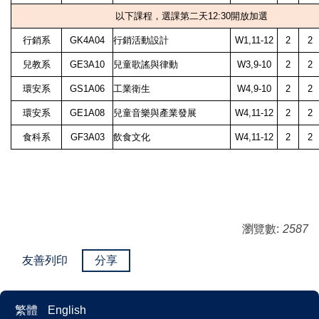
以下課程，選課第二天12:30開放加選
行銷系
GK4A04
行銷活動設計
W1,11-12
2
2
兒教系
GE3A10
兒童歌謠與律動
W3,9-10
2
2
環安系
GS1A06
工業衛生
W4,9-10
2
2
環安系
GE1A08
兒童音樂與產業發展
W4,11-12
2
2
食科系
GF3A03
飲食文化
W4,11-12
2
2
瀏覽數:
2587
友善列印
分享
繁體
English