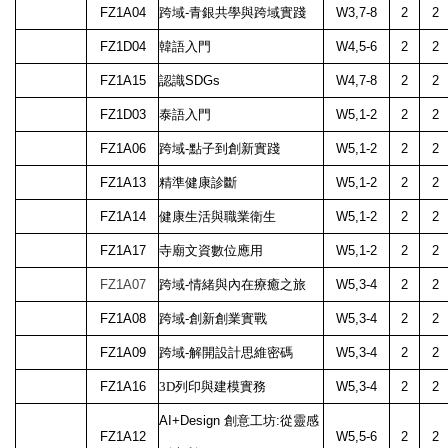
FZ1A04
跨域-青銀共學與跨域實踐
W3,7-8
2
2
FZ1D04
韓語入門
W4,5-6
2
2
FZ1A15
認識SDGs
W4,7-8
2
2
FZ1D03
泰語入門
W5,1-2
2
2
FZ1A06
跨域-點子到創新實踐
W5,1-2
2
2
FZ1A13
精準健康診斷
W5,1-2
2
2
FZ1A14
健康生活與職業衛生
W5,1-2
2
2
FZ1A17
寺廟文資數位應用
W5,1-2
2
2
FZ1A07
跨域-情緒與內在療癒之旅
W5,3-4
2
2
FZ1A08
跨域-創新創業實戰
W5,3-4
2
2
FZ1A09
跨域-解開設計思維密碼
W5,3-4
2
2
FZ1A16
3D列印與建模實務
W5,3-4
2
2
AI+Design 創意工坊:從靈感
FZ1A12
W5,5-6
2
2