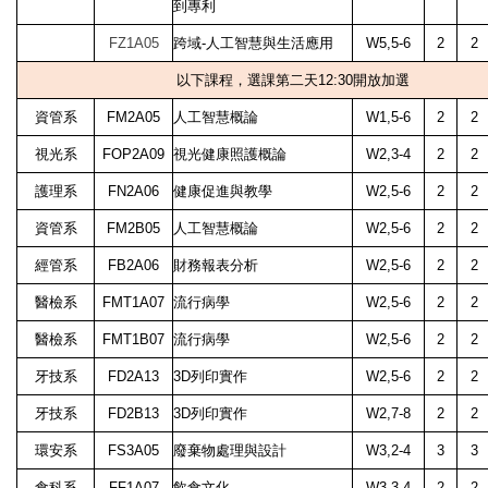
到專利
FZ1A05
跨域-人工智慧與生活應用
W5,5-6
2
2
以下課程，選課第二天12:30開放加選
資管系
FM2A05
人工智慧概論
W1,5-6
2
2
視光系
FOP2A09
視光健康照護概論
W2,3-4
2
2
護理系
FN2A06
健康促進與教學
W2,5-6
2
2
資管系
FM2B05
人工智慧概論
W2,5-6
2
2
經管系
FB2A06
財務報表分析
W2,5-6
2
2
醫檢系
FMT1A07
流行病學
W2,5-6
2
2
醫檢系
FMT1B07
流行病學
W2,5-6
2
2
牙技系
FD2A13
3D列印實作
W2,5-6
2
2
牙技系
FD2B13
3D列印實作
W2,7-8
2
2
環安系
FS3A05
廢棄物處理與設計
W3,2-4
3
3
食科系
FF1A07
飲食文化
W3,3-4
2
2