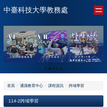
跳
中臺科技大學教務處
到
主
要
內
容
區
首頁
通識教育中心
課程資訊
跨域學習
114-2跨域學習