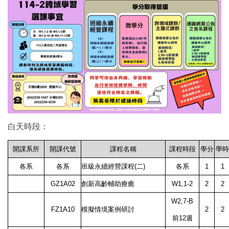
白天時段：
開課系所
開課代號
課程名稱
課程時段
學分
學時
各系
各系
班級永續經營課程(二)
各系
1
1
GZ1A02
創新高齡輔助療癒
W1,1-2
2
2
W2,7-B
FZ1A10
模擬情境案例研討
2
2
前12週