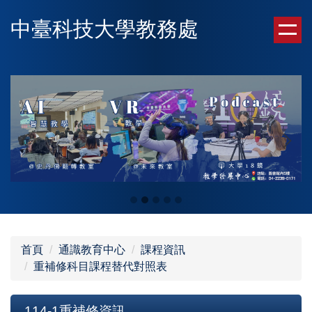
跳
中臺科技大學教務處
到
主
要
內
容
區
首頁
通識教育中心
課程資訊
重補修科目課程替代對照表
114-1重補修資訊