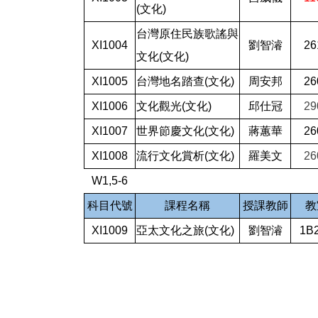
(文化)
台灣原住民族歌謠與
XI1004
劉智濬
26
文化(文化)
XI1005
台灣地名踏查(文化)
周安邦
26
XI1006
文化觀光(文化)
邱仕冠
29
XI1007
世界節慶文化(文化)
蔣蕙華
26
XI1008
流行文化賞析(文化)
羅美文
26
W1,5-6
科目代號
課程名稱
授課教師
教
XI1009
亞太文化之旅(文化)
劉智濬
1B