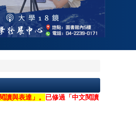
閱讀與表達」。
已修過「中文閱讀