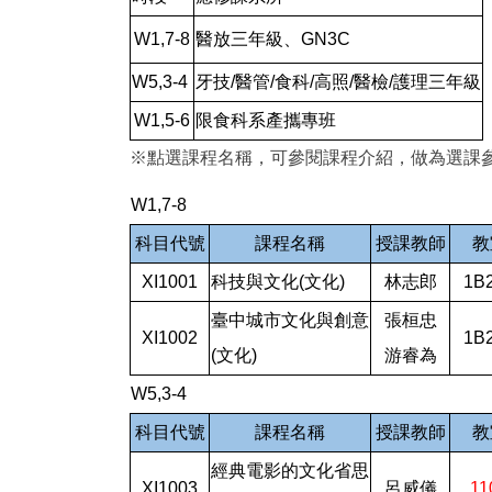
W1,7-8
醫放三年級、GN3C
W5,3-4
牙技/醫管/食科/高照/醫檢/護理三年級
W1,5-6
限食科系產攜專班
※點選課程名稱，可參閱課程介紹，做為選課
W1,7-8
科目代號
課程名稱
授課教師
教
XI1001
科技與文化(文化)
林志郎
1B
臺中城市文化與創意
張桓忠
XI1002
1B
(文化)
游睿為
W5,3-4
科目代號
課程名稱
授課教師
教
經典電影的文化省思
XI1003
呂威儀
11