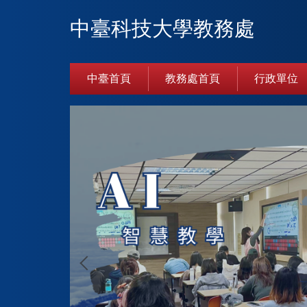
跳
中臺科技大學教務處
到
主
要
內
中臺首頁
教務處首頁
行政單位
容
區