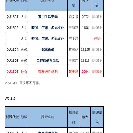
開課代號
領域
課程名稱
教室
師
果
XJ1301
人文
實用生活美學
劉文貴
2072
開課中
XJ1302
人文
時間、空間、多元文化
王詩惠
1106
開課中
人文
時間、空間、多元文化
李本燿
停開
XJ1304
自然
探索自然
蔡淑娟
1B125
開課中
XJ1305
自然
口腔保健與生活
王淑莉
1B113
開課中
XJ1306
社會
職涯適性規劃
黃玉凰
2064
開課中
※XJ1305 牙技系不可修。
W2,1-2
授課教
開課結
開課代號
領域
課程名稱
教室
師
果
XJ2101
人文
實用生活美學
劉文貴
2072
開課中