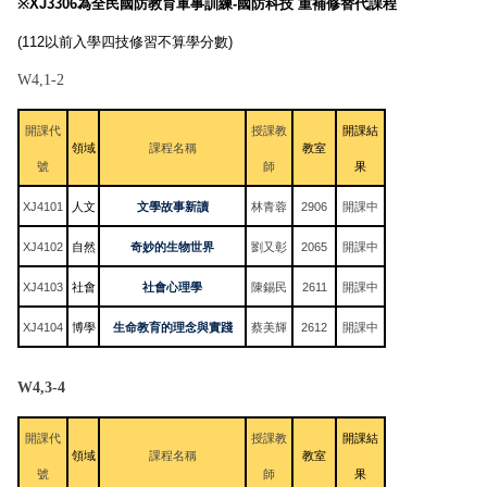
※XJ3306為全民國防教育軍事訓練-國防科技 重補修替代課程
(112以前入學四技修習不算學分數)
W4,1-2
開課代
授課教
開課結
領域
課程名稱
教室
號
師
果
XJ4101
人文
文學故事新讀
林青蓉
2906
開課中
XJ4102
自然
奇妙的生物世界
劉又彰
2065
開課中
XJ4103
社會
社會心理學
陳錫民
2611
開課中
XJ4104
博學
生命教育的理念與實踐
蔡美輝
2612
開課中
W4,3-4
開課代
授課教
開課結
領域
課程名稱
教室
號
師
果