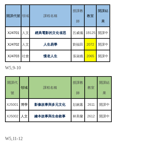
授課教
開課結
開課代號
領域
課程名稱
教室
師
果
XJ4701
人文
經典電影的文化省思
呂威儀
1B125
開課中
XJ4702
人文
人生易學
劉福田
2072
開課中
XJ4703
社會
慢老人生
張淑娥
2065
開課中
W5,9-10
開課代
授課教
開課結
領域
課程名稱
教室
號
師
果
XJ5001
博學
影像故事與多元文化
彭婉蕙
2611
開課中
XJ5002
人文
繪本故事與生命敘事
林美蘭
2612
開課中
W5,11-12