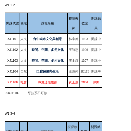
W1,1-2
授課教
開課結
開課代號
領域
課程名稱
教室
師
果
XJ1101
人文
台中城市文化與創意
林宗德
1103
開課中
XJ1102
人文
時間、空間、多元文化
王詩惠
1106
開課中
XJ1103
人文
時間、空間、多元文化
李本燿
1107
開課中
XJ1104
自然
口腔保健與生活
王淑莉
1B113
開課中
XJ1106
社會
職涯適性規劃
黃玉凰
2064
停開
※XJ1104
牙技系不可修
W1,3-4
授課教
開課結