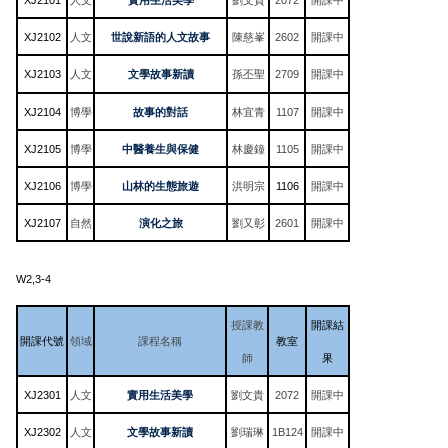
XJ2102
人文
世說新語的人文故事
陳慈峯
2602
開課中
XJ2103
人文
文學故事新讀
2709
開課中
孫丕聖
XJ2104
博學
故事的對話
林宜青
1107
開課中
XJ2105
博學
中醫養生與保健
林慶鐘
1105
開課中
XJ2106
博學
山林的生態旅遊
洪明宗
1106
開課中
XJ2107
自然
演化之旅
劉又彰
2601
開課中
W2,3-4
授課教
開課結
開課代號
領域
課程名稱
教室
師
果
XJ2301
人文
實用生活美學
劉文貴
2072
開課中
XJ2302
人文
文學故事新讀
劉瑞琳
1B124
開課中