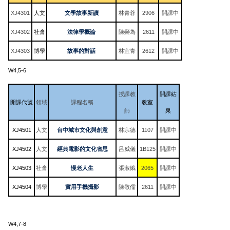
XJ4301
人文
文學故事新讀
林青蓉
2906
開課中
XJ4302
社會
法律學概論
陳榮為
2611
開課中
XJ4303
博學
故事的對話
林宜青
2612
開課中
W4,5-6
授課教
開課結
開課代號
領域
課程名稱
教室
師
果
XJ4501
人文
台中城市文化與創意
林宗德
1107
開課中
XJ4502
人文
經典電影的文化省思
呂威儀
1B125
開課中
XJ4503
社會
慢老人生
張淑娥
2065
開課中
XJ4504
博學
實用手機攝影
陳敬儒
2611
開課中
W4,7-8