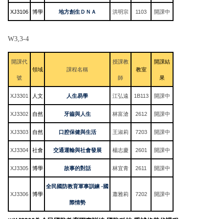
XJ3106
博學
地方創生ＤＮＡ
洪明宗
1103
開課中
W3,3-4
開課代
授課教
開課結
領域
課程名稱
教室
號
師
果
XJ3301
人文
人生易學
江弘遠
1B113
開課中
XJ3302
自然
牙齒與人生
林富滄
2612
開課中
XJ3303
自然
口腔保健與生活
王淑莉
7203
開課中
XJ3304
社會
交通運輸與社會發展
楊志慶
2601
開課中
XJ3305
博學
故事的對話
林宜青
2611
開課中
全民國防教育軍事訓練 -國
XJ3306
博學
蕭雅莉
7202
開課中
際情勢