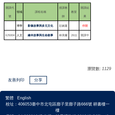
開課代
授課教
開課結
領域
課程名稱
教室
號
師
果
博學
影像故事與多元文化
彭婉蕙
停開
XJ5004
人文
繪本故事與生命敘事
林美蘭
2611
開課中
瀏覽數:
1129
友善列印
分享
繁體
English
校址：406053臺中市北屯區廍子里廍子路666號 耕書樓一
樓