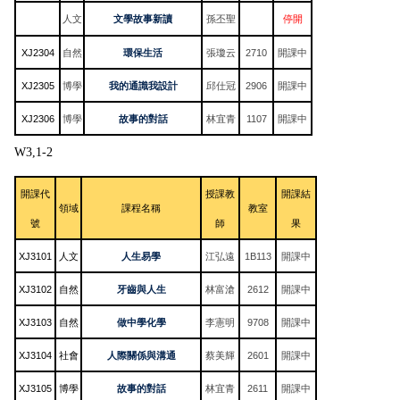
人文
文學故事新讀
停開
孫丕聖
XJ2304
自然
環保生活
張瓊云
2710
開課中
XJ2305
博學
我的通識我設計
邱仕冠
2906
開課中
XJ2306
博學
故事的對話
林宜青
1107
開課中
W3,1-2
開課代
授課教
開課結
領域
課程名稱
教室
號
師
果
XJ3101
人文
人生易學
江弘遠
1B113
開課中
XJ3102
自然
牙齒與人生
林富滄
2612
開課中
XJ3103
自然
做中學化學
李憲明
9708
開課中
XJ3104
社會
人際關係與溝通
蔡美輝
2601
開課中
XJ3105
博學
故事的對話
林宜青
2611
開課中