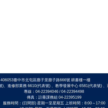
406053臺中市北屯區廍子里廍子路666號 耕書樓一樓
表號)、進修部業務 6610(代表號) 、教學發展中心 6581(代表號)
專線：04-22394046 / 04-22394498
傳真：註冊課務組 04-22395199
服務時間：(日間部) 星期一至星期五 上班時間：8:00～17:00