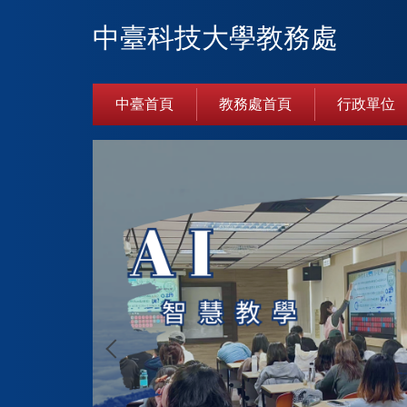
跳
中臺科技大學教務處
到
主
要
內
中臺首頁
教務處首頁
行政單位
容
區