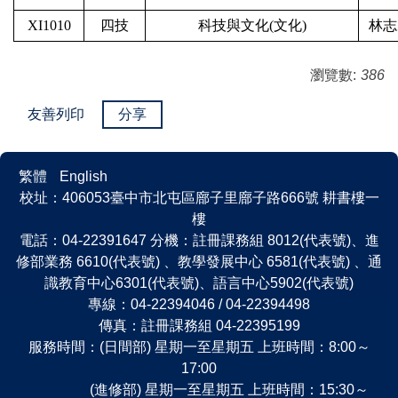
XI1010
四技
科技與文化(文化)
林志
瀏覽數:
386
友善列印
分享
繁體
English
校址：406053臺中市北屯區廍子里廍子路666號 耕書樓一
樓
電話：04-22391647 分機：註冊課務組 8012(代表號)、進
修部業務 6610(代表號) 、教學發展中心 6581(代表號) 、通
識教育中心6301(代表號)、語言中心5902(代表號)
專線：04-22394046 / 04-22394498
傳真：註冊課務組 04-22395199
服務時間：(日間部) 星期一至星期五 上班時間：8:00～
17:00
(進修部) 星期一至星期五 上班時間：15:30～