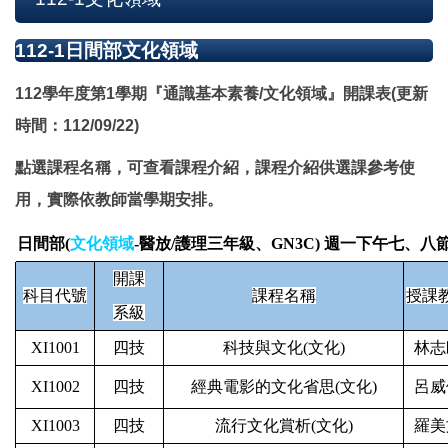
112-1日間部文化領域
112學年度第1學期『通識基本素養/文化領域』開課表(更新
時間：112/09/22)
點選課程名稱，可查看課程介紹，課程介紹供選課參考使
用，實際依教師當學期安排。
日間部(
文化領域
-醫放/護理三年級、GN3C) 週一下午七、八節
開課
科目代號
課程名稱
授課
系級
XI1001
四技
科技與文化(文化)
林志
XI1002
四技
經典電影的文化省思(文化)
呂威
XI1003
四技
流行文化賞析(文化)
羅美