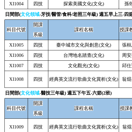
XI1004
四技
探索美國文化(文化)
孫
日間部(
文化領域
-牙技/醫管/食科/老照三年級) 週五早上三-四節
開課
科目代號
課程名稱
授課
系級
XI1005
四技
臺中城市文化與創意(文化)
張桓
XI1006
四技
台灣地名踏查(文化)
周安
XI1007
四技
文化觀光(文化)
邱仕
XI1008
四技
經典英文流行歌曲文化賞析(文化)
翁焜
日間部(
文化領域
-醫技三年級) 週五下午五-六節(2班)
開課
科目代號
課程名稱
授課
系級
XI1009
四技
經典英文流行歌曲文化賞析(文化)
翁焜