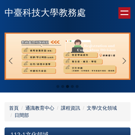
跳
中臺科技大學教務處
到
主
要
內
容
區
首頁
通識教育中心
課程資訊
文學/文化領域
日間部
112-1文化領域