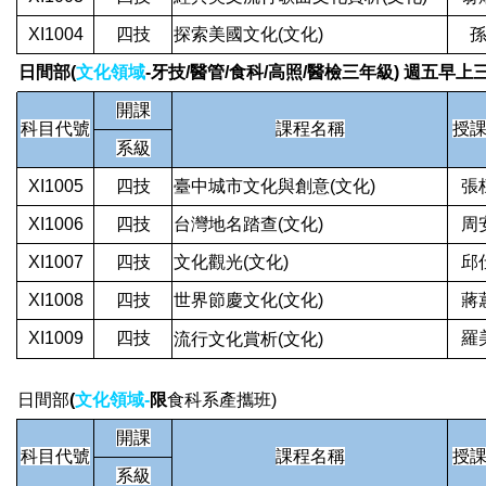
XI1004
四技
探索美國文化(文化)
日間部(
文化領域
-牙技/醫管/食科/高照/醫檢三年級) 週五早上三
開課
科目代號
課程名稱
授
系級
XI1005
四技
臺中城市文化與創意(文化)
張
XI1006
四技
台灣地名踏查(文化)
周
XI1007
四技
文化觀光(文化)
邱
XI1008
四技
世界節慶文化(文化)
蔣
XI1009
四技
羅
流行文化賞析(文化)
日間部
(
文化領域-
限
食科系產攜班)
開課
科目代號
課程名稱
授
系級