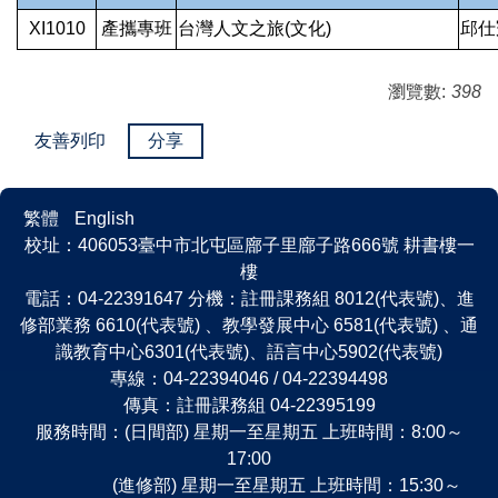
XI1010
產攜專班
台灣人文之旅(文化)
邱仕
瀏覽數:
398
友善列印
分享
繁體
English
校址：406053臺中市北屯區廍子里廍子路666號 耕書樓一
樓
電話：04-22391647 分機：註冊課務組 8012(代表號)、進
修部業務 6610(代表號) 、教學發展中心 6581(代表號) 、通
識教育中心6301(代表號)、語言中心5902(代表號)
專線：04-22394046 / 04-22394498
傳真：註冊課務組 04-22395199
服務時間：(日間部) 星期一至星期五 上班時間：8:00～
17:00
(進修部) 星期一至星期五 上班時間：15:30～