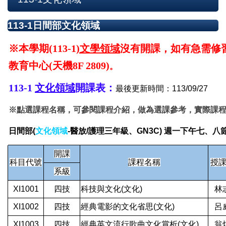
113-1日間部文化領域
※本學期(113-1
)文學領域
沒有開課，如有急需修
教育中心(天機8F 2809)
。
113-1
文化領域
開課表：
最後更新時間：113/09/27
※點選課程名稱，可參閱課程介紹，做為選課參考，實際課
日間部(
文化領域
-醫放/護理三年級、GN3C) 週一下午七、八節
開課
科目代號
課程名稱
授
系級
XI1001
四技
科技與文化(文化)
林
XI1002
四技
經典電影的文化省思(文化)
呂
XI1003
四技
經典英文流行歌曲文化賞析(文化)
翁