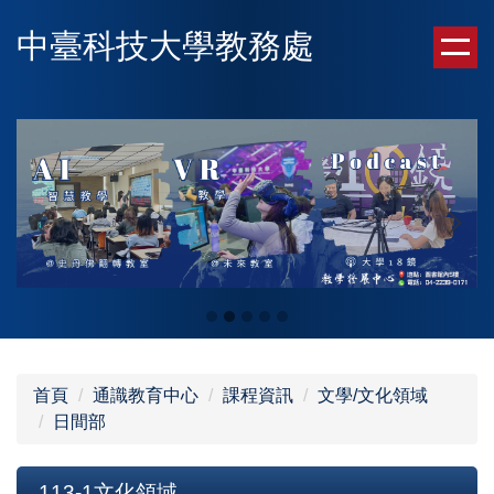
跳
中臺科技大學教務處
到
主
要
內
容
區
首頁
通識教育中心
課程資訊
文學/文化領域
日間部
113-1文化領域