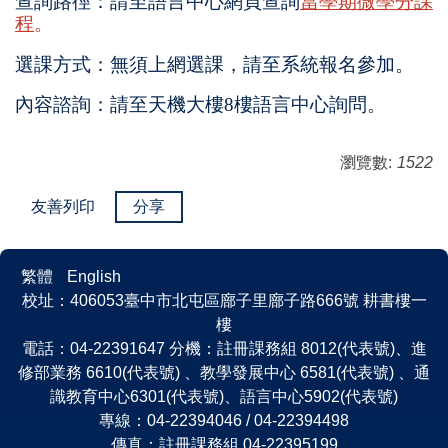
查詢路徑：請至語言中心網頁查詢
當學期微學分課
程
。
選課方式：無須上網選課，請至系統報名參加。
內容諮詢：請至天機大樓8樓語言中心詢問。
瀏覽數:
1522
友善列印
分享
繁體
English
校址：406053臺中市北屯區廍子里廍子路666號 耕書樓一
樓
電話：04-22391647 分機：註冊課務組 8012(代表號)、進
修部業務 6610(代表號) 、教學發展中心 6581(代表號) 、通
識教育中心6301(代表號)、語言中心5902(代表號)
專線：04-22394046 / 04-22394498
傳真：註冊課務組 04-22395199