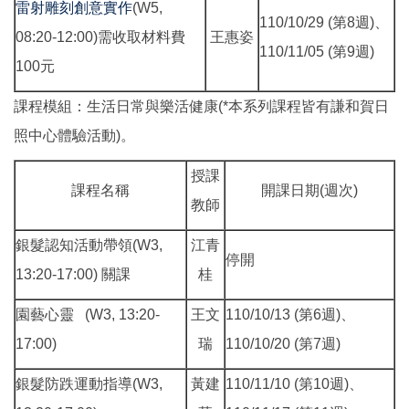
雷射雕刻創意實作
(W5,
110/10/29 (第8週)、
08:20-12:00)需收取材料費
王惠姿
110/11/05 (第9週)
100元
課程模組：生活日常與樂活健康(*本系列課程皆有謙和賀日
照中心體驗活動)。
授課
課程名稱
開課日期(週次)
教師
銀髮認知活動帶領(W3,
江青
停開
13:20-17:00) 關課
桂
園藝心靈 (W3, 13:20-
王文
110/10/13 (第6週)、
17:00)
瑞
110/10/20 (第7週)
銀髮防跌運動指導(W3,
黃建
110/11/10 (第10週)、