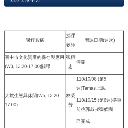
授課
課程名稱
開課日期(週次)
教師
臺中市文化資產的保存與應用
張桓
停開
(W3, 13:20-17:00)關課
忠
110/10/08 (第5
週)Temas上課、
大坑生態與休閒(W5, 13:20-
林榮
110/10/15 (第6週)搭車
17:00)
芳
前往郭叔叔彌猴園
己完成