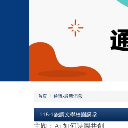
跳
到
主
要
內
容
區
首頁
通識-最新消息
115-1旅讀文學校園講堂
主題：Ai 如何詩圖共創