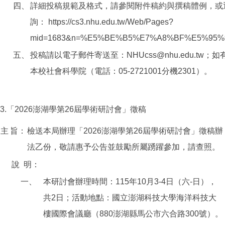
四、
詳細投稿規範及格式，請參閱附件稿約與撰稿體例，或
詢： https://cs3.nhu.edu.tw/Web/Pages?
mid=1683&n=%E5%BE%B5%E7%A8%BF%E5%95
五、
投稿請以電子郵件寄送至：NHUcss@nhu.edu.tw
本校社會科學院（電話：05-2721001分機2301）。
3.「2026澎湖學第26屆學術研討會」徵稿
主
旨：
檢送本局辦理「2026澎湖學第26屆學術研討會」徵稿辦
法乙份，敬請惠予公告並鼓勵所屬踴躍參加，請查照。
說
明：
一、
本研討會辦理時間：115年10月3-4日（六-日），
共2日；活動地點：國立澎湖科技大學海洋科技大
樓國際會議廳（880澎湖縣馬公市六合路300號）。