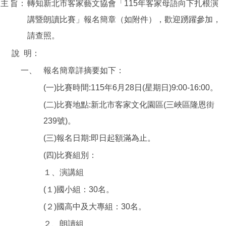
主
旨：
轉知新北市客家藝文協會「115年客家母語向下扎根演
講暨朗讀比賽」報名簡章（如附件），歡迎踴躍參加，
請查照。
說
明：
一、
報名簡章詳摘要如下：
(一)比賽時間:115年6月28日(星期日)9:00-16:00。
(二)比賽地點:新北市客家文化園區(三峽區隆恩街
239號)。
(三)報名日期:即日起額滿為止。
(四)比賽組別：
１、演講組
(１)國小組：30名。
(２)國高中及大專組：30名。
２、朗讀組