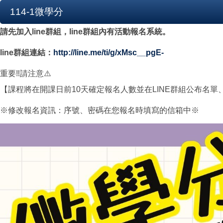
114-1微學分
請先加入line群組，line群組內有活動報名系統。
line群組連結：
http://line.me/ti/g/xMsc__pgE-
重要‼️請注意⚠️
【課程將在開課日前10天確定報名人數並在LINE群組公布名
※修改報名資訊：序號、密碼在您報名時填寫的信箱中※