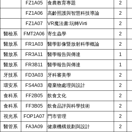
FZ1A05
食農教育專題
2
FZ1A06
高齡照護與智慧科技導論
2
FZ1A07
VR魔法書:玩轉Virti
2
醫檢系
FMT2A06
寄生蟲學
2
醫放系
FR1A03
醫學影像暨放射科學概論
2
醫放系
FR3A11
醫學報告與傳達
1
醫放系
FR3B11
醫學報告與傳達
1
牙技系
FD3A03
牙科審美學
2
環安系
FS4A03
廢棄物處理與設計
2
食科系
FF2B05
飲食文化
2
食科系
FF3B05
飲食品評與科學技術
2
視光系
FOP1A07
門市管理
2
醫管系
FA3A09
健康機構規劃與設計
2