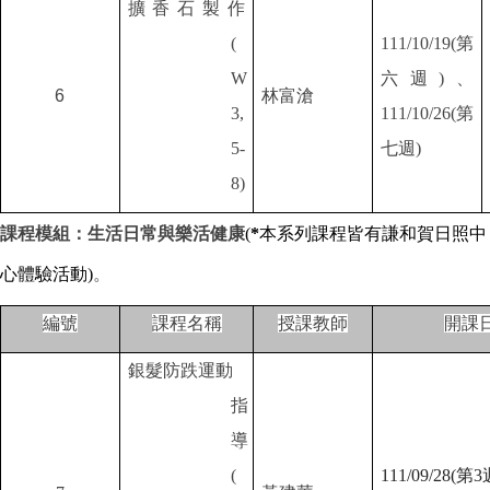
擴香石製作
(
111/10/19(
第
W
六週)、
6
林富滄
3,
111/10/26(第
5-
七週)
8)
課程模組：生活日常與樂活健康
(
*
本系列課程皆有謙和賀日照中
心體驗活動)
。
編號
課程名稱
授課教師
開課
銀髮防跌運動
指
導
(
111/09/28(
第3