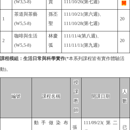
(W3,5-8)
貴
111/10/26(第七週)
開
茶道與茶藝
孫丕
111/10/21(
第六週)、
1
20
(W5,5-8)
聖
111/10/28(第七週)
咖啡與生活
林慶
111/11/4(
第八週)、
2
20
(W5,5-8)
弧
111/11/11(第九週)
課程模組：生活日常與科學實作
(*
本系列課程皆有實作體驗活
動)。
授
課
人
編號
課程名稱
開課日期
教
數
師
動手做染布
111/09/23(
第二
張
已