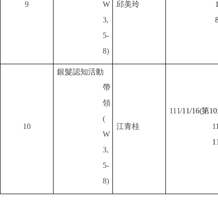
9
W
邱美玲
3,
5-
8)
銀髮認知活動
帶
領
111/
11/16
(
第1
(
10
江青桂
1
W
1
3,
5-
8)