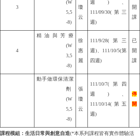
(W
週)、
3
瓊
開
5,5
111/09/30(第三
云
課
-8)
週)
精油與芳療
徐
111/9/28(
第三
已
(W
4
惠
週)、111/10/5(第
開
3,5
麗
四週)
課
-8)
動手做環保清潔
111/10/7(
第四
劑
張
週)、
停
(W
瓊
111/10/14(第五
開
5,5
云
週)
-8)
課程模組：生活日常與創意自造
(*
本系列課程皆有實作體驗活