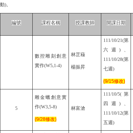
動)。
編號
課程名稱
授課教師
開課日期
111/10/21(第
六週)
、
林芷薐
數控雕刻創意
111/10/28(
第
實作(W5,1-4)
楊振昇
七週)
(9/15修改)
111/10/5(
第
雕金蠟創意實
四週)、
作(W3,5-8)
5
林富滄
111/10/12(第
(9/28修改)
五週)