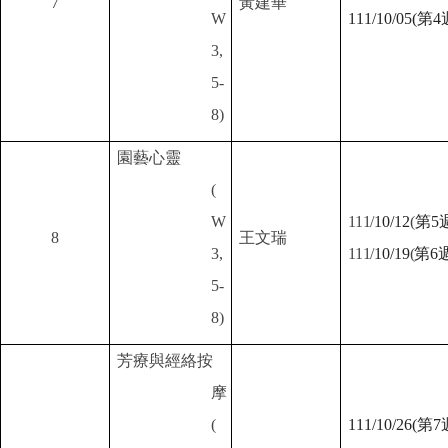
7
黃建華
W
111/10/05(第4
3,
5-
8)
園藝心靈
(
W
111/
10/12
(
第5
8
王文瑞
3,
111/
10/19
(
第6
5-
8)
芳療與經絡按
摩
(
111/10/26(
第7