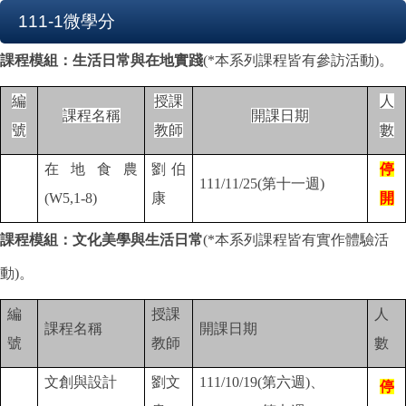
111-1微學分
課程模組：生活日常與在地實踐
(*
本系列課程皆有參訪活動)。
編
授課
人
課程名稱
開課日期
號
教師
數
在地食農
劉伯
停
111/11/25(
第十一週)
(W5,1-8)
康
開
課程模組：文化美學與生活日常
(*
本系列課程皆有實作體驗活
動)。
編
授課
人
課程名稱
開課日期
號
教師
數
文創與設計
劉文
111/10/19(
第六週)、
停