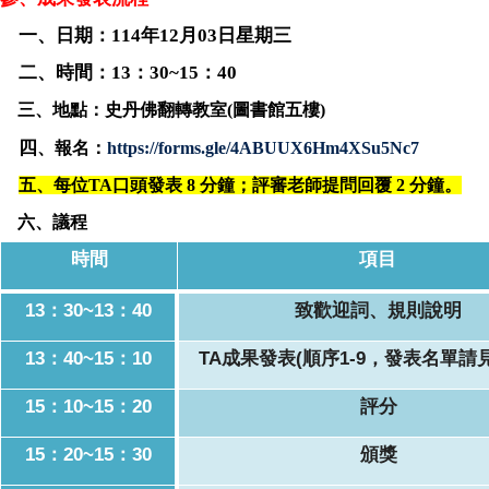
一、日期：114年12月03日星期三
二、時間：13：30~15：40
三、地點：史丹佛翻轉教室(
圖書館五樓)
四
、報名：
https://forms.gle/4ABUUX6Hm4XSu5Nc7
五、每位TA口頭發表 8 分鐘；評審老師提問回覆 2 分鐘。
六、議程
時間
項目
13
：30~13：40
致歡迎詞、規則說明
13
：40~15：10
TA
成果發表
(
順序1-9，發表名單請
15
：10~15：20
評分
15
：20~15：30
頒獎