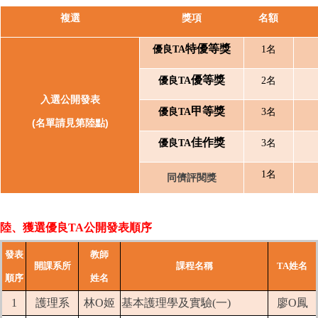
複選
獎項
名額
特優等獎
優良TA
1
名
優等獎
優良TA
2
名
入選公開發表
甲等獎
優良TA
3名
(名單請見第陸點)
佳作獎
優良TA
3名
1
名
同儕評閱獎
陸、獲選優良TA公開發表順序
發表
教師
開課系所
課程名稱
TA姓名
順序
姓名
1
護理系
林O姬
基本護理學及實驗(一)
廖O鳳