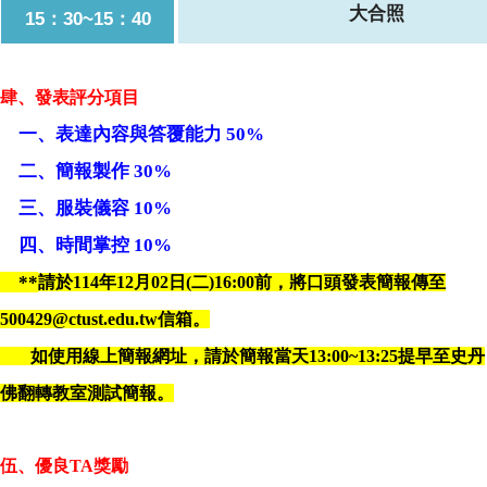
大合照
15：30~15：40
肆、發表評分項目
一、表達內容與答覆能力 50%
二、
簡報製作 30%
三、服裝儀容
10%
四
、
時間掌控 10%
**
請於114年12月02日(二)16:00前，將口頭發表簡報傳至
500429@ctust.edu.tw信箱。
如使用線上簡報網址，請於簡報當天13:00~13:25提早至史丹
佛翻轉教室測試簡報。
伍、優良TA獎勵