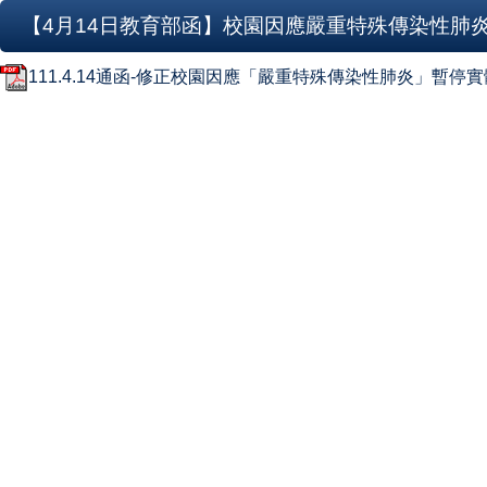
【4月14日教育部函】校園因應嚴重特殊傳染性肺
111.4.14通函-修正校園因應「嚴重特殊傳染性肺炎」暫停實體